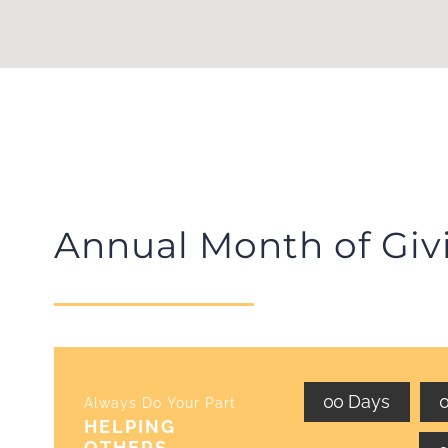
Annual Month of Giv
0
0
Days
Always Do Your Part
HELPING
OTHERS