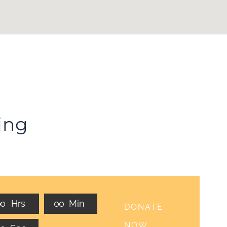
ing
0
0
Hrs
0
0
Min
DONATE
NOW